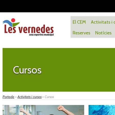
El CEM
Activitats i
Reserves
Notícies
Cursos
Portada
>
Activitats i cursos
>
Cursos